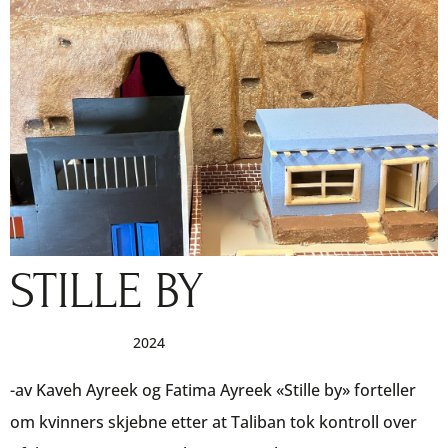
STILLE BY
av
|
nov 16, 2023
|
2024
-av Kaveh Ayreek og Fatima Ayreek «Stille by» forteller
om kvinners skjebne etter at Taliban tok kontroll over