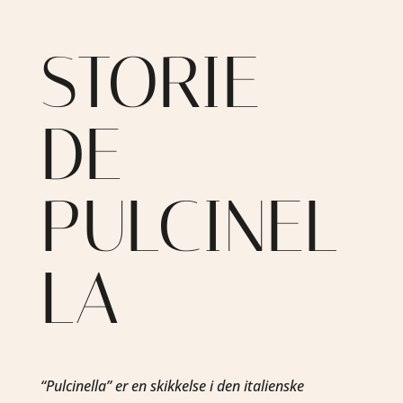
STORIE
DE
PULCINEL
LA
“Pulcinella” er en skikkelse i den italienske